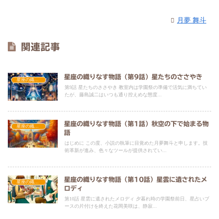
月夢 舞斗
関連記事
星座の織りなす物語（第9話）星たちのささやき
星座の織りなす物語
第9話 星たちのささやき 教室内は学園祭の準備で活気に満ちてい
たが、藤島誠二はいつも通り控えめな態度...
星座の織りなす物語（第1話）秋空の下で始まる物
星座の織りなす物語
語
はじめに この度、小説の執筆に目覚めた月夢舞斗と申します。技
術革新が進み、色々なツールが提供されてい...
星座の織りなす物語（第10話）星雲に遺されたメ
星座の織りなす物語
ロディ
第10話 星雲に遺されたメロディ 夕暮れ時の学園祭前日、星占いブ
ースの片付けを終えた花岡美咲は、静寂...