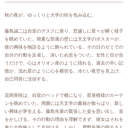
秋の夜が、ゆっくりと大学の街を包み込む。
藤島誠二は自室のデスクに座り、窓越しに星々が瞬く様子
を眺めていた。簡素な部屋の壁には天文学のポスターが、
彼の興味を物語るように飾られている。その日のゼミでの
自分の行動を反省し、深いため息をついた。女性と目が合
うだけで、心はオリオン座のように揺れる。過去の辛い記
憶が、流れ星のように心を横切る。冷たい夜空を見上げ、
自己問答に没頭する。
花岡美咲は、自室のベッドで横になり、星座模様のカーテ
ンを眺めていた。周囲には天文学の書籍が散らばり、新し
い興味が芽生える。藤島先輩の緊張した姿を思い出し、首
をかしげる。その行動の理由を理解できず、彼女はそれを
単なる性格として片付ける。しかし、鹿野先輩の明るさと