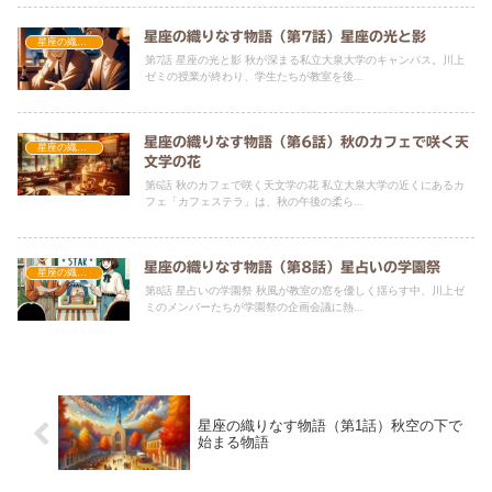
星座の織りなす物語（第7話）星座の光と影
星座の織りなす物語
第7話 星座の光と影 秋が深まる私立大泉大学のキャンパス。川上
ゼミの授業が終わり、学生たちが教室を後...
星座の織りなす物語（第6話）秋のカフェで咲く天
星座の織りなす物語
文学の花
第6話 秋のカフェで咲く天文学の花 私立大泉大学の近くにあるカ
フェ「カフェステラ」は、秋の午後の柔ら...
星座の織りなす物語（第8話）星占いの学園祭
星座の織りなす物語
第8話 星占いの学園祭 秋風が教室の窓を優しく揺らす中、川上ゼ
ミのメンバーたちが学園祭の企画会議に熱...
星座の織りなす物語（第1話）秋空の下で
始まる物語